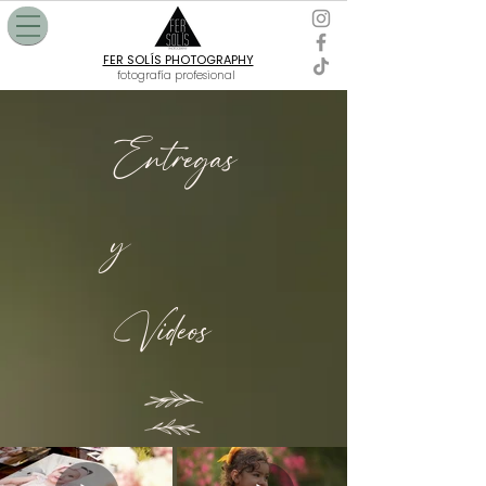
FER SOLÍS PHOTOGRAPHY
fotografía profesional
Entregas
y
Videos